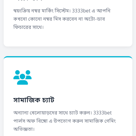
স্বয়ংক্রিয় নম্বর মার্কিং সিস্টেম। 3333bet এ আপনি
কখনো কোনো নম্বর মিস করবেন না অটো-ডাব
ফিচারের সাথে।
সামাজিক চ্যাট
অন্যান্য খেলোয়াড়দের সাথে চ্যাট করুন। 3333bet
পার্লস অফ বিঙ্গো এ উপভোগ করুন সামাজিক গেমিং
অভিজ্ঞতা।