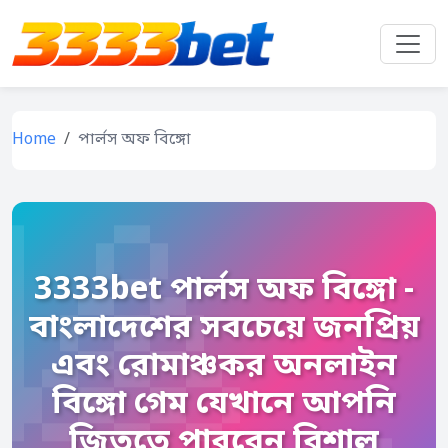
Home
পার্লস অফ বিঙ্গো
3333bet পার্লস অফ বিঙ্গো -
বাংলাদেশের সবচেয়ে জনপ্রিয়
এবং রোমাঞ্চকর অনলাইন
বিঙ্গো গেম যেখানে আপনি
জিততে পারবেন বিশাল