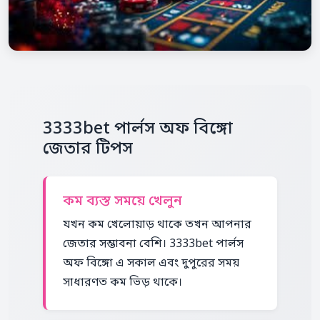
3333bet পার্লস অফ বিঙ্গো
জেতার টিপস
কম ব্যস্ত সময়ে খেলুন
যখন কম খেলোয়াড় থাকে তখন আপনার
জেতার সম্ভাবনা বেশি। 3333bet পার্লস
অফ বিঙ্গো এ সকাল এবং দুপুরের সময়
সাধারণত কম ভিড় থাকে।