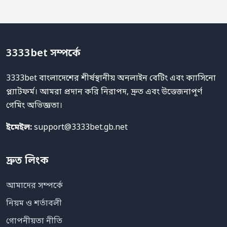
3333bet সম্পর্কে
3333bet বাংলাদেশের শীর্ষস্থানীয় অনলাইন বেটিং এবং ক্যাসিনো
প্ল্যাটফর্ম। আমরা প্রদান করি নিরাপদ, দ্রুত এবং উত্তেজনাপূর্ণ
গেমিং অভিজ্ঞতা।
ইমেইল:
support@3333bet.gb.net
দ্রুত লিংক
আমাদের সম্পর্কে
নিয়ম ও শর্তাবলী
গোপনীয়তা নীতি