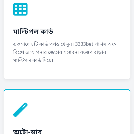
মাল্টিপল কার্ড
একসাথে ৮টি কার্ড পর্যন্ত খেলুন। 3333bet পার্লস অফ
বিঙ্গো এ আপনার জেতার সম্ভাবনা বহুগুণ বাড়ান
মাল্টিপল কার্ড দিয়ে।
অটো-ডাব