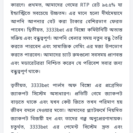
কারণে। প্রথমত, আমাদের গেমের RTP রেট ৯৫.৫% যা
ইন্ডাস্ট্রিতে সবচেয়ে উচ্চতম। এর মানে হলো দীর্ঘমেয়াদে
আপনি আপনার বেট করা টাকার বেশিরভাগ ফেরত
পাবেন। দ্বিতীয়ত, 3333bet এর বিঙ্গো কমিউনিটি অত্যন্ত
সক্রিয় এবং বন্ধুত্বপূর্ণ। আপনি খেলার সময় নতুন বন্ধু তৈরি
করতে পারবেন এবং সামাজিক গেমিং এর মজা উপভোগ
করতে পারবেন। আমাদের চ্যাট রুমগুলো সবসময় প্রাণবন্ত
এবং মডারেটররা নিশ্চিত করেন যে পরিবেশ সবার জন্য
বন্ধুত্বপূর্ণ থাকে।
তৃতীয়ত, 3333bet পার্লস অফ বিঙ্গো এর প্রগ্রেসিভ
জ্যাকপট সিস্টেম অসাধারণ। প্রতিটি গেমে জ্যাকপট
বাড়তে থাকে এবং যখন কেউ জিতে তখন পরিমাণ হয়
জীবন বদলে দেওয়ার মতো। আমাদের প্ল্যাটফর্মে নিয়মিত
জ্যাকপট বিজয়ী হন এবং তাদের গল্প অনুপ্রেরণাদায়ক।
চতুর্থত, 3333bet এর পেমেন্ট সিস্টেম দ্রুত এবং