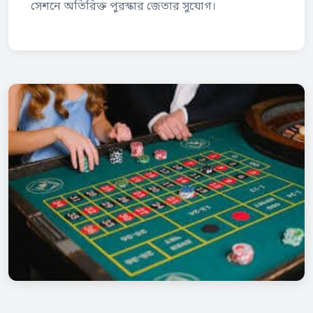
সেশনে অতিরিক্ত পুরস্কার জেতার সুযোগ।