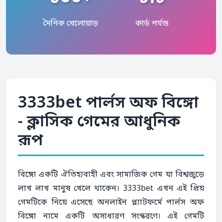
দৈনিক খেলোয়াড়
কার্ড পর্যন্ত
3333bet পার্লস অফ বিঙ্গো
- ক্লাসিক গেমের আধুনিক
রূপ
বিঙ্গো একটি ঐতিহ্যবাহী এবং সামাজিক গেম যা বিশ্বজুড়ে
লাখ লাখ মানুষ খেলে থাকেন। 3333bet এখন এই প্রিয়
গেমটিকে নিয়ে এসেছে অনলাইন প্ল্যাটফর্মে পার্লস অফ
বিঙ্গো নামে একটি অসাধারণ সংস্করণে। এই গেমটি