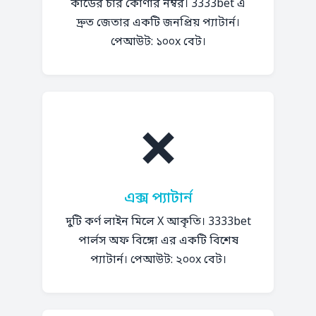
কার্ডের চার কোণার নম্বর। 3333bet এ
দ্রুত জেতার একটি জনপ্রিয় প্যাটার্ন।
পেআউট: ১০০x বেট।
❌
এক্স প্যাটার্ন
দুটি কর্ণ লাইন মিলে X আকৃতি। 3333bet
পার্লস অফ বিঙ্গো এর একটি বিশেষ
প্যাটার্ন। পেআউট: ২০০x বেট।