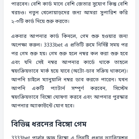
পারবেন। বেশি কার্ড মানে বেশি জেতার সুযোগ কিন্তু বেশি
খরচও। নতুন খেলোয়াড়দের জন্য আমরা সুপারিশ করি
২-৩টি কার্ড দিয়ে শুরু করতে।
একবার আপনার কার্ড কিনলে, গেম শুরু হওয়ার জন্য
অপেক্ষা করুন। 3333bet এ প্রতিটি রুমে নির্দিষ্ট সময় পর
পর গেম শুরু হয়। গেম শুরু হলে নম্বর কল করা শুরু হবে
এবং যদি সেই নম্বর আপনার কার্ডে থাকে তাহলে
স্বয়ংক্রিয়ভাবে মার্ক হয়ে যাবে (অটো-ডাব সক্রিয় থাকলে)।
আপনি চাইলে ম্যানুয়ালি নম্বর ডাব করতে পারেন। যখন
আপনি একটি প্যাটার্ন সম্পূর্ণ করবেন, সিস্টেম
স্বয়ংক্রিয়ভাবে বিঙ্গো ঘোষণা করবে এবং আপনার পুরস্কার
আপনার অ্যাকাউন্টে যোগ হবে।
বিভিন্ন ধরনের বিঙ্গো গেম
3333bet পার্লস অফ বিঙ্গো এ তিনটি প্রধান ভ্যারিয়েশন