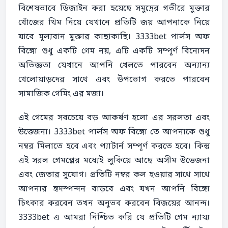
বিশেষভাবে ডিজাইন করা হয়েছে সমুদ্রের গভীরে মুক্তার
খোঁজের থিম নিয়ে যেখানে প্রতিটি জয় আপনাকে নিয়ে
যাবে মূল্যবান মুক্তার কাছাকাছি। 3333bet পার্লস অফ
বিঙ্গো শুধু একটি গেম নয়, এটি একটি সম্পূর্ণ বিনোদন
অভিজ্ঞতা যেখানে আপনি খেলতে পারবেন অন্যান্য
খেলোয়াড়দের সাথে এবং উপভোগ করতে পারবেন
সামাজিক গেমিং এর মজা।
এই গেমের সবচেয়ে বড় আকর্ষণ হলো এর সরলতা এবং
উত্তেজনা। 3333bet পার্লস অফ বিঙ্গো তে আপনাকে শুধু
নম্বর মিলাতে হবে এবং প্যাটার্ন সম্পূর্ণ করতে হবে। কিন্তু
এই সরল গেমপ্লের মধ্যেই লুকিয়ে আছে অসীম উত্তেজনা
এবং জেতার সুযোগ। প্রতিটি নম্বর কল হওয়ার সাথে সাথে
আপনার হৃদস্পন্দন বাড়বে এবং যখন আপনি বিঙ্গো
চিৎকার করবেন তখন অনুভব করবেন বিজয়ের আনন্দ।
3333bet এ আমরা নিশ্চিত করি যে প্রতিটি গেম ন্যায্য