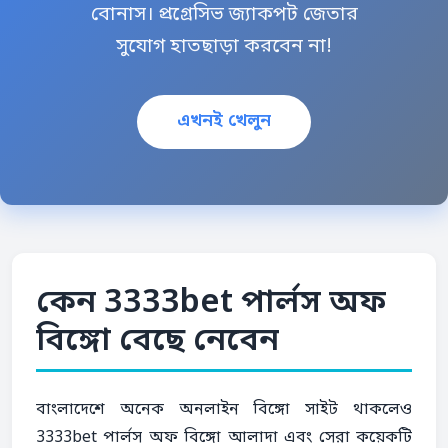
বোনাস। প্রগ্রেসিভ জ্যাকপট জেতার
সুযোগ হাতছাড়া করবেন না!
এখনই খেলুন
কেন 3333bet পার্লস অফ
বিঙ্গো বেছে নেবেন
বাংলাদেশে অনেক অনলাইন বিঙ্গো সাইট থাকলেও
3333bet পার্লস অফ বিঙ্গো আলাদা এবং সেরা কয়েকটি