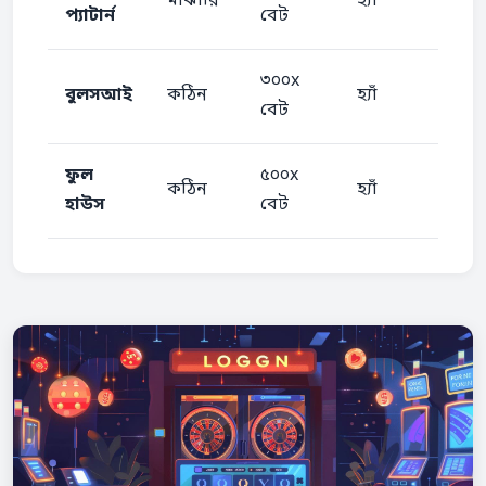
মাঝারি
হ্যাঁ
প্যাটার্ন
বেট
৩০০x
বুলসআই
কঠিন
হ্যাঁ
বেট
ফুল
৫০০x
কঠিন
হ্যাঁ
হাউস
বেট